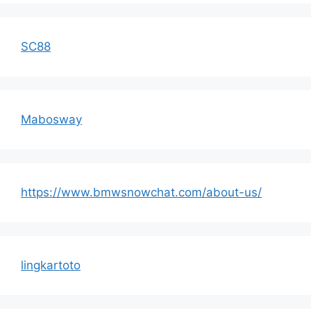
SC88
Mabosway
https://www.bmwsnowchat.com/about-us/
lingkartoto