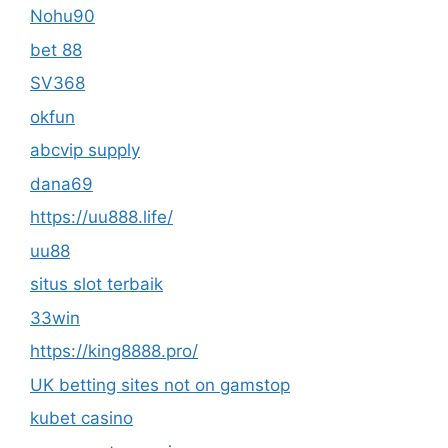
Nohu90
bet 88
SV368
okfun
abcvip supply
dana69
https://uu888.life/
uu88
situs slot terbaik
33win
https://king8888.pro/
UK betting sites not on gamstop
kubet casino