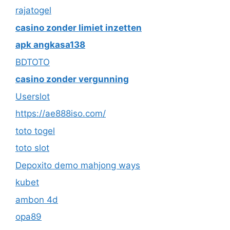
rajatogel
casino zonder limiet inzetten
apk angkasa138
BDTOTO
casino zonder vergunning
Userslot
https://ae888iso.com/
toto togel
toto slot
Depoxito demo mahjong ways
kubet
ambon 4d
opa89