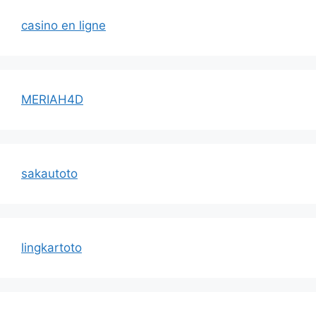
casino en ligne
MERIAH4D
sakautoto
lingkartoto