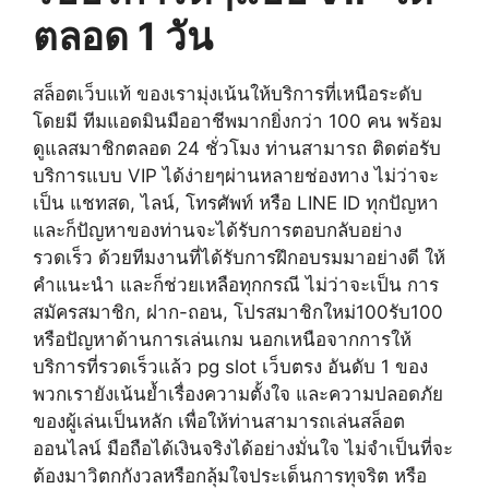
ตลอด 1 วัน
สล็อตเว็บแท้ ของเรามุ่งเน้นให้บริการที่เหนือระดับ
โดยมี ทีมแอดมินมืออาชีพมากยิ่งกว่า 100 คน พร้อม
ดูแลสมาชิกตลอด 24 ชั่วโมง ท่านสามารถ ติดต่อรับ
บริการแบบ VIP ได้ง่ายๆผ่านหลายช่องทาง ไม่ว่าจะ
เป็น แชทสด, ไลน์, โทรศัพท์ หรือ LINE ID ทุกปัญหา
และก็ปัญหาของท่านจะได้รับการตอบกลับอย่าง
รวดเร็ว ด้วยทีมงานที่ได้รับการฝึกอบรมมาอย่างดี ให้
คำแนะนำ และก็ช่วยเหลือทุกกรณี ไม่ว่าจะเป็น การ
สมัครสมาชิก, ฝาก-ถอน, โปรสมาชิกใหม่100รับ100
หรือปัญหาด้านการเล่นเกม นอกเหนือจากการให้
บริการที่รวดเร็วแล้ว pg slot เว็บตรง อันดับ 1 ของ
พวกเรายังเน้นย้ำเรื่องความตั้งใจ และความปลอดภัย
ของผู้เล่นเป็นหลัก เพื่อให้ท่านสามารถเล่นสล็อต
ออนไลน์ มือถือได้เงินจริงได้อย่างมั่นใจ ไม่จำเป็นที่จะ
ต้องมาวิตกกังวลหรือกลุ้มใจประเด็นการทุจริต หรือ