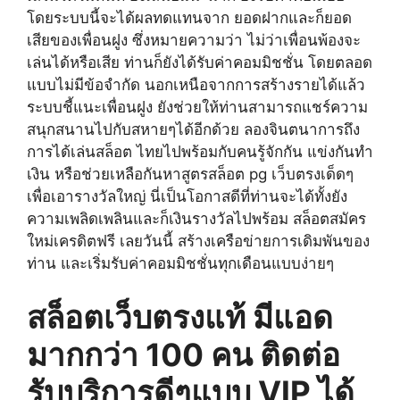
โดยระบบนี้จะได้ผลทดแทนจาก ยอดฝากและก็ยอด
เสียของเพื่อนฝูง ซึ่งหมายความว่า ไม่ว่าเพื่อนพ้องจะ
เล่นได้หรือเสีย ท่านก็ยังได้รับค่าคอมมิชชั่น โดยตลอด
แบบไม่มีข้อจำกัด นอกเหนือจากการสร้างรายได้แล้ว
ระบบชี้แนะเพื่อนฝูง ยังช่วยให้ท่านสามารถแชร์ความ
สนุกสนานไปกับสหายๆได้อีกด้วย ลองจินตนาการถึง
การได้เล่นสล็อต ไทยไปพร้อมกับคนรู้จักกัน แข่งกันทำ
เงิน หรือช่วยเหลือกันหาสูตรสล็อต pg เว็บตรงเด็ดๆ
เพื่อเอารางวัลใหญ่ นี่เป็นโอกาสดีที่ท่านจะได้ทั้งยัง
ความเพลิดเพลินและก็เงินรางวัลไปพร้อม สล็อตสมัคร
ใหม่เครดิตฟรี เลยวันนี้ สร้างเครือข่ายการเดิมพันของ
ท่าน และเริ่มรับค่าคอมมิชชั่นทุกเดือนแบบง่ายๆ
สล็อตเว็บตรงแท้ มีแอด
มากกว่า 100 คน ติดต่อ
รับบริการดีๆแบบ VIP ได้