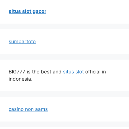
situs slot gacor
sumbartoto
BIG777 is the best and
situs slot
official in
indonesia.
casino non aams