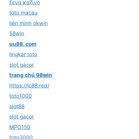
ξενα καζινο
toto macau
liên minh okwin
58win
uu88. com
lingkar toto
slot gacor
trang chủ 98win
https://lc88.red/
toto1000
slot88
slot gacor
MPO150
toto3000