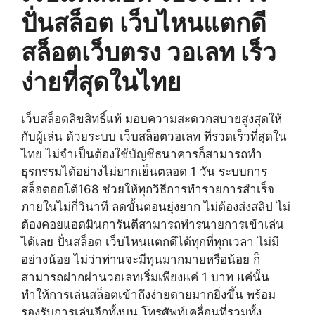
ปั่นสล็อต เว็บไหนแตกดี
สล็อตเว็บตรง วอเลท เร็ว
ง่ายที่สุดในไทย
เว็บสล็อตลิขสิทธิ์แท้ มอบความสะดวกสบายสูงสุดให้
กับผู้เล่น ด้วยระบบ เว็บสล็อตวอเลท ที่รวดเร็วที่สุดใน
ไทย ไม่จำเป็นต้องใช้บัญชีธนาคารก็สามารถทำ
ธุรกรรมได้อย่างไม่ยากเย็นตลอด 1 วัน ระบบการ
สล็อตออโต้168 ช่วยให้ทุกวิธีการทำรายการสำเร็จ
ภายในไม่กี่วินาที ลดขั้นตอนยุ่งยาก ไม่ต้องส่งสลิป ไม่
ต้องคอยแอดมินการันตีสามารถทำรนายการเข้าเล่น
ได้เลย ปั่นสล็อต เว็บไหนแตกดีได้ทุกที่ทุกเวลา ไม่มี
อย่างน้อย ไม่ว่าท่านจะมีทุนมากมายหรือน้อย ก็
สามารถฝากผ่านวอเลทเริ่มเพียงแค่ 1 บาท แค่นั้น
ทำให้การเล่นสล็อตเข้าถึงง่ายดายมากยิ่งขึ้น พร้อม
รองรับการเล่นอีกทั้งบน โทรศัพท์เคลื่อนที่รวมทั้ง