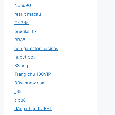
Nohu90
result macau
OK365
prediksi hk
RR88
non gamstop casinos
hubet bet
88king
Trang chủ 100VIP
33winnew.com
jj88
clb88
đăng nhập KUBET