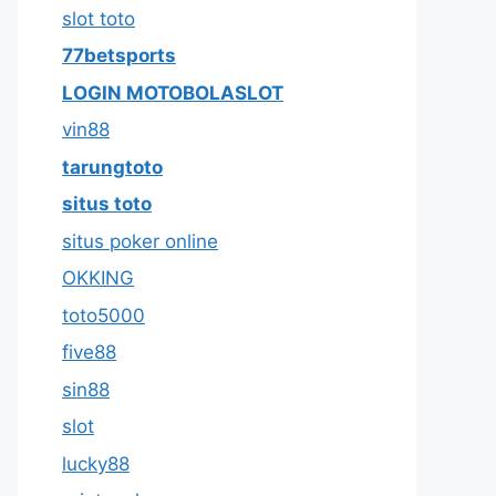
slot toto
77betsports
LOGIN MOTOBOLASLOT
vin88
tarungtoto
situs toto
situs poker online
OKKING
toto5000
five88
sin88
slot
lucky88