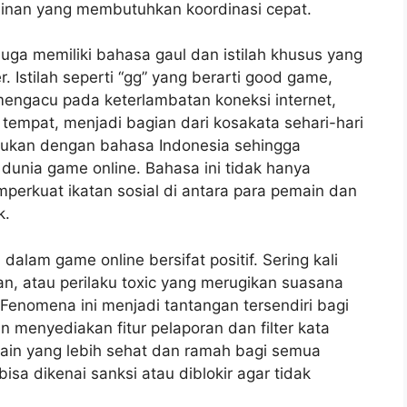
mainan yang membutuhkan koordinasi cepat.
juga memiliki bahasa gaul dan istilah khusus yang
Istilah seperti “gg” yang berarti good game,
mengacu pada keterlambatan koneksi internet,
 tempat, menjadi bagian dari kosakata sehari-hari
ipadukan dengan bahasa Indonesia sehingga
nia game online. Bahasa ini tidak hanya
erkuat ikatan sosial di antara para pemain dan
k.
lam game online bersifat positif. Sering kali
an, atau perilaku toxic yang merugikan suasana
enomena ini menjadi tantangan tersendiri bagi
n menyediakan fitur pelaporan dan filter kata
ain yang lebih sehat dan ramah bagi semua
isa dikenai sanksi atau diblokir agar tidak