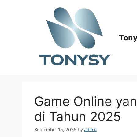
Skip
to
content
Ton
Game Online yan
di Tahun 2025
September 15, 2025
by
admin