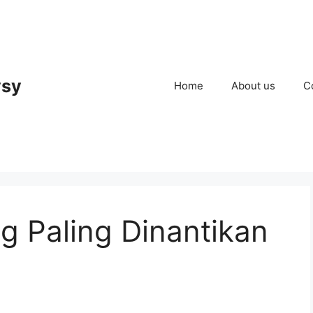
ysy
Home
About us
C
g Paling Dinantikan