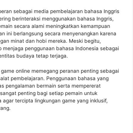
erperan sebagai media pembelajaran bahasa Inggris
ring berinteraksi menggunakan bahasa Inggris,
pemain secara alami meningkatkan kemampuan
an ini berlangsung secara menyenangkan karena
gan minat dan hobi mereka. Meski begitu,
ap menjaga penggunaan bahasa Indonesia sebagai
ntitas budaya tetap terjaga.
a game online memegang peranan penting sebagai
n alat pembelajaran. Penggunaan bahasa yang
itas pengalaman bermain serta mempererat
, sangat penting bagi setiap pemain untuk
agar tercipta lingkungan game yang inklusif,
rang.