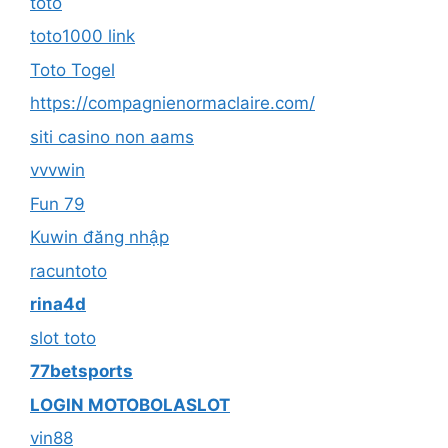
toto
toto1000 link
Toto Togel
https://compagnienormaclaire.com/
siti casino non aams
vvvwin
Fun 79
Kuwin đăng nhập
racuntoto
rina4d
slot toto
77betsports
LOGIN MOTOBOLASLOT
vin88