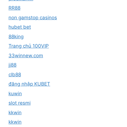
RR88
non gamstop casinos
hubet bet
88king
Trang chủ 100VIP
33winnew.com
jj88
clb88
đăng nhập KUBET
kuwin
slot resmi
kkwin
kkwin