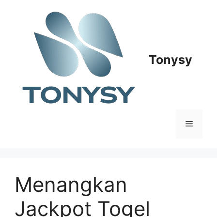
Skip
to
content
Tonysy
Menu
Menangkan
Jackpot Togel