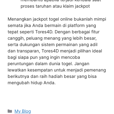
proses taruhan atau klaim jackpot
Menangkan jackpot togel online bukanlah mimpi
semata jika Anda bermain di platform yang
tepat seperti Tores4D. Dengan berbagai fitur
canggih, peluang menang yang lebih besar,
serta dukungan sistem permainan yang adil
dan transparan, Tores4D menjadi pilihan ideal
bagi siapa pun yang ingin mencoba
peruntungan dalam dunia togel. Jangan
lewatkan kesempatan untuk menjadi pemenang
berikutnya dan raih hadiah besar yang bisa
mengubah hidup Anda.
Categories
My Blog