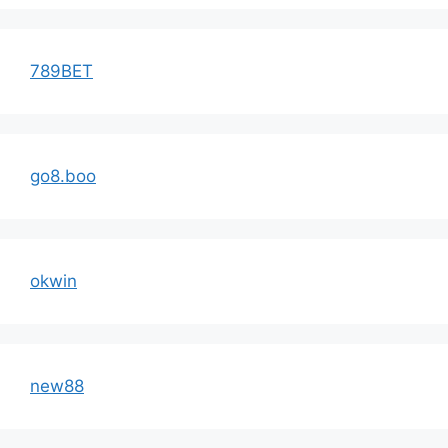
789BET
go8.boo
okwin
new88