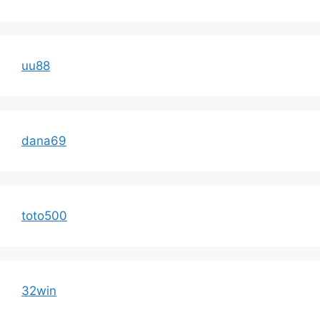
uu88
dana69
toto500
32win