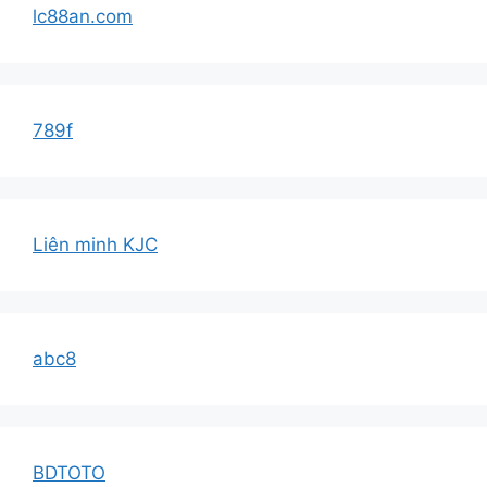
lc88an.com
789f
Liên minh KJC
abc8
BDTOTO