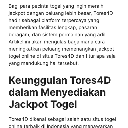
Bagi para pecinta togel yang ingin meraih
jackpot dengan peluang lebih besar, Tores4D
hadir sebagai platform terpercaya yang
memberikan fasilitas lengkap, pasaran
beragam, dan sistem permainan yang adil.
Artikel ini akan mengulas bagaimana cara
meningkatkan peluang memenangkan jackpot
togel online di situs Tores4D dan fitur apa saja
yang mendukung hal tersebut.
Keunggulan Tores4D
dalam Menyediakan
Jackpot Togel
Tores4D dikenal sebagai salah satu situs togel
online terbaik di Indonesia yang menawarkan