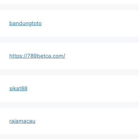
bandungtoto
https://789betca.com/
sikat88
rajamacau