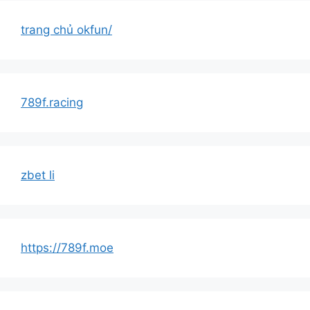
trang chủ okfun/
789f.racing
zbet li
https://789f.moe