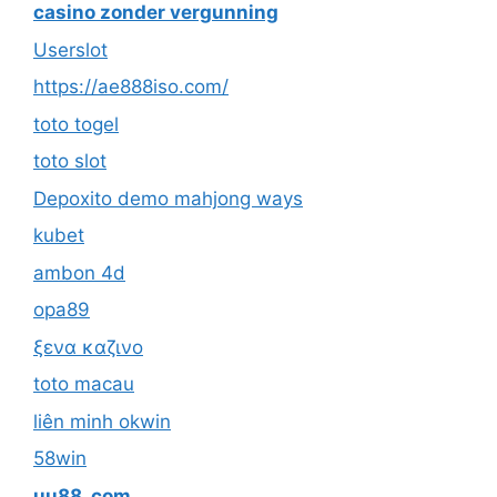
casino zonder vergunning
Userslot
https://ae888iso.com/
toto togel
toto slot
Depoxito demo mahjong ways
kubet
ambon 4d
opa89
ξενα καζινο
toto macau
liên minh okwin
58win
uu88. com