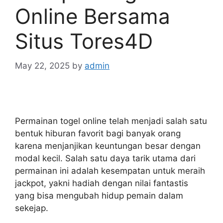
Online Bersama
Situs Tores4D
May 22, 2025
by
admin
Permainan togel online telah menjadi salah satu
bentuk hiburan favorit bagi banyak orang
karena menjanjikan keuntungan besar dengan
modal kecil. Salah satu daya tarik utama dari
permainan ini adalah kesempatan untuk meraih
jackpot, yakni hadiah dengan nilai fantastis
yang bisa mengubah hidup pemain dalam
sekejap.