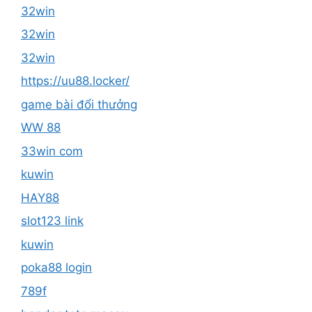
32win
32win
32win
https://uu88.locker/
game bài đổi thưởng
WW 88
33win com
kuwin
HAY88
slot123 link
kuwin
poka88 login
789f