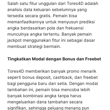
Salah satu fitur unggulan dari Tores4D adalah
analisis data keluaran sebelumnya yang
tersedia secara gratis. Pemain bisa
memanfaatkannya untuk menyusun prediksi
angka berdasarkan pola dan frekuensi
munculnya angka tertentu. Banyak pemain
jackpot menggunakan fitur ini sebagai dasar
membuat strategi bermain.
Tingkatkan Modal dengan Bonus dan Freebet
Tores4D memberikan banyak promo menarik
seperti bonus deposit, cashback, dan freebet
bagi pengguna baru dan setia. Dengan modal
tambahan ini, pemain bisa mencoba lebih
banyak kombinasi angka tanpa harus
mengeluarkan dana tambahan secara
signifikan, sehingga peluang menang pun