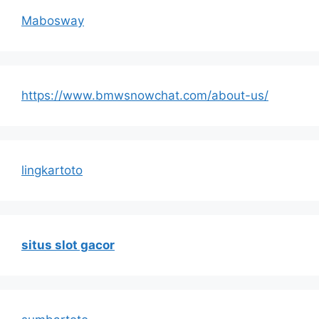
Mabosway
https://www.bmwsnowchat.com/about-us/
lingkartoto
situs slot gacor