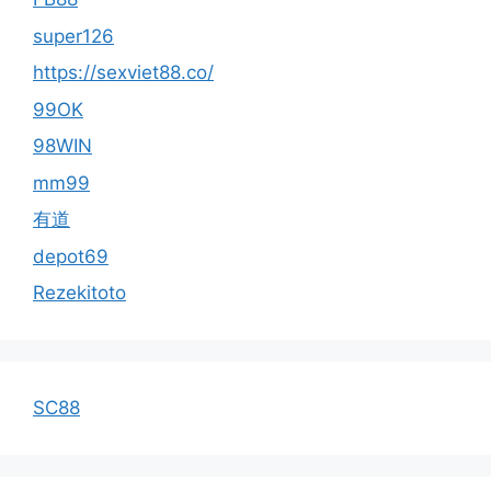
super126
https://sexviet88.co/
99OK
98WIN
mm99
有道
depot69
Rezekitoto
SC88